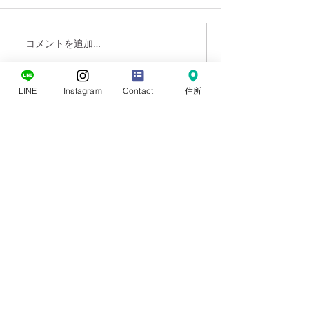
営業再開✨
知らせです⚠️ 岡谷市のコロナ
の感染警戒レベルが4にな
コメントを追加…
り、保育園の一時保育の受け
入れがストップしてしまいま
した💦 今の予約はそのまま
LINE
Instagram
Contact
住所
受け入れてくれますが、時間
Moasis
nail & eyelash／nailschool
延長と新規の受付ができない
0266-55-1415
とのことでした😭...
​salon.moasis@gmail.com
〒394-0027長野県岡谷市中央町1-11-1 イルフプラザ2F
◆ 営業時間／9:30〜17:30
◆ 定休日／日曜日・祝日
◆駐車場／無料市営駐車場あり／隣接立体駐車場5時間無料
◆ 設備
​長野県ネイルサロン 長野県ネイルスクール
岡谷市ネイルサロン ネイルサロン
ネイルスクール 巻爪改善 巻爪矯正 巻爪ケア
ソファ席あり／iPadあり／TVあり／キッズOK／高機能集塵機あり
美爪サロン 美爪ケア ジェルネイル ネイル 岡谷市 諏訪市 塩尻市 下諏訪 箕輪 辰野市 長野県 諏
訪 岡谷 塩尻
まつエク マツエク 岡谷市マツエク 塩尻ネイルサロン