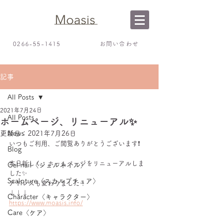
0266-55-1415
お問い合わせ
記事
All Posts
2021年7月24日
All Posts
ホームページ、リニューアル✨
更新日：
News
2021年7月26日
いつもご利用、ご閲覧ありがとうございます❗️
Blog
本日新しく、ホームページをリニューアルしま
Gel nail〈ジェルネイル〉
した✨
Scalpture〈スカルプチュア〉
アドレスも変わりました！
↓↓↓
Character〈キャラクター〉
https://www.moasis.info/
Care〈ケア〉