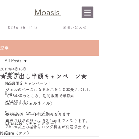
0266-55-1415
お問い合わせ
記事
All Posts
2019年4月18日
All Posts
★長さ出し半額キャンペーン★
News
4.5月限定キャンペーン！
ジェルのベースになるお爪を１０本長さ出しし
Blog
て¥6480のところ、期間限定で半額の
¥3480！！
Gel nail〈ジェルネイル〉
Scalpture〈スカルプチュア〉
※ジェル、アート代は別になります
※長さは爪の根元より2.4cmまでとなります。
Character〈キャラクター〉
2.5cm以上の場合はロング料金が別途必要です
News
Care〈ケア〉