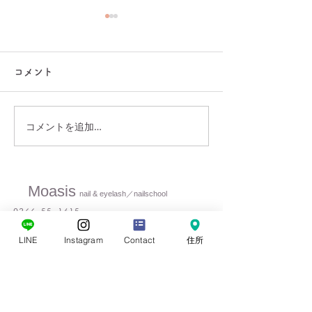
受付停止のお知らせ…
いつもありがとうございます
コメント
🌿 今後のご予約についてお
知らせです⚠️ 岡谷市のコロナ
の感染警戒レベルが4にな
コメントを追加…
り、保育園の一時保育の受け
ホームページ、
入れがストップしてしまいま
アル✨
した💦 今の予約はそのまま
受け入れてくれますが、時間
Moasis
nail & eyelash／nailschool
延長と新規の受付ができない
0266-55-1415
とのことでした😭...
​salon.moasis@gmail.com
LINE
Instagram
Contact
住所
〒394-0027長野県岡谷市中央町1-11-1 イルフプラザ2F
◆ 営業時間／9:30〜17:30