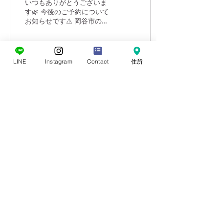
いつもありがとうございま
す🌿 今後のご予約について
お知らせです⚠️ 岡谷市のコ
ロナの感染警戒レベルが4
になり、保育園の一時保育
の受け入れがストップして
しまいました💦 今の予約は
LINE
Instagram
Contact
住所
そのまま受け入れてくれま
すが、時間延長と新規の受
111
0
付ができないとのことでし
た😭...
もっと見る
Moasis
nail & eyelash／nailschool
0266-55-1415
​salon.moasis@gmail.com
〒394-0027長野県岡谷市中央町1-11-1 イルフプラザ2F