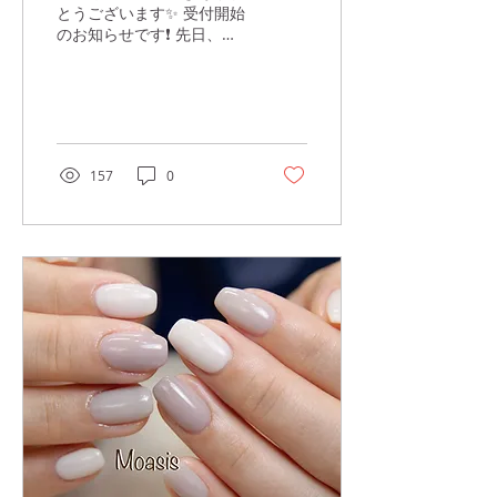
とうございます✨ 受付開始
のお知らせです❗️ 先日、受
付ストップの連絡をさせて
いただきましたが、無事子
供達の保育園入園が決ま
り、 9月13日（月）からご
予約が可能となりました❗️
時間は9:30〜16:00までと
157
0
なります。...