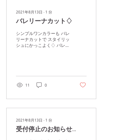
2021年8月13日
∙
1
分
バレリーナカット♢
シンプルワンカラーも バレ
リーナカットで スタイリッ
シュにかっこよく♢ バレリ
ーナカットは ファイリング
にも、塗りにも ちょっとし
たコツがあります。 特にフ
ィルインした爪の場合、 気
をつけないとおデブになり
がち💦 だから集中して塗り
11
0
ます（笑）
2021年8月13日
∙
1
分
受付停止のお知らせ…