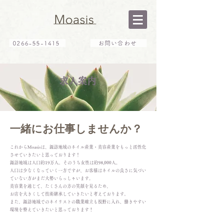
0266-55-1415
お問い合わせ
求人案内
一緒にお仕事しませんか？
これからMoasisは、諏訪地域のネイル産業・美容産業をもっと活性化
させていきたいと思っております！
諏訪地域は人口約19万人。
そのうち女性は約98,000人。
人口は少なくなっていく一方ですが、お客様はネイルの良さに気づい
ていない方がまだ大勢いらっしゃいます。
美容業を通じて、たくさんの方の笑顔を見るため、
お店を大きくして技術継承していきたいと考えております。
また、諏訪地域
でのネイリストの職業確立も視野に入れ、働きやすい
環境を整えていきたいと思っております！