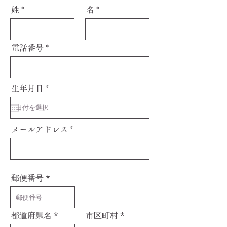
姓
名
電話番号
r
生年月日
*
e
q
u
i
r
メールアドレス
e
d
郵便番号
都道府県名
市区町村