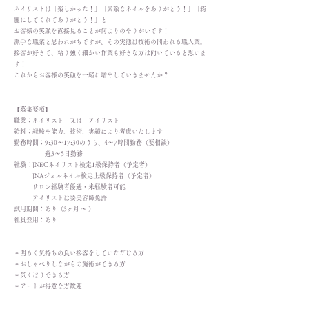
ネイリストは「楽しかった！」「素敵なネイルをありがとう！」「綺
麗にしてくれてありがとう！」と
お客様の笑顔を
直接見ることが何よりのやりがいです！
派手な職業と思われがちですが、その実態は技術の問われる職人業。
接客が好きで、粘り強く細かい作業も好きな方は向いていると思いま
す！
これからお客様の笑顔を一緒に増やしていきませんか？
【募集要項】
職業：ネイリスト 又は アイリスト
給料：経験や能力、技術、実績により考慮いたします
勤務時間：9:30～17:30のうち、4～7時間勤務（要相談）
週3～5日勤務
経験：JNECネイリスト検定1級保持者（予定者）
JNAジェルネイル検定上級保持者（予定者）
サロン経験者優遇・未経験者可能
アイリストは要美容師免許
試用期間：あり（3ヶ月 〜 ）
社員登用：あり
＊明るく気持ちの良い接客をしていただける方
＊おしゃべりしながらの施術ができる方
＊気くばりできる方
＊アートが得意な方歓迎