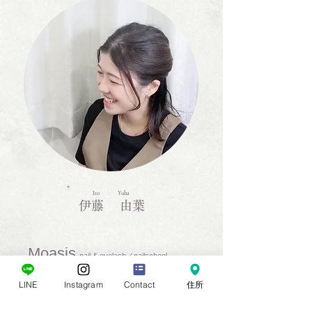
Ito Yuha
伊藤 由葉
Moasis
nail & eyelash／nailschool
0266-55-1415
LINE
Instagram
Contact
住所
​salon.moasis@gmail.com