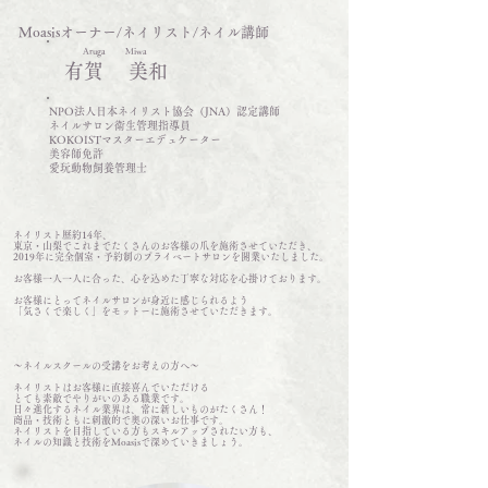
Moasisオーナー/ネイリスト/ネイル講師
Aruga Miwa
有賀 美和
NPO法人日本ネイリスト協会（JNA）認定講師
ネイルサロン衛生管理指導員
KOKOISTマスターエデュケーター
美容師免許
愛玩動物飼養管理士
ネイリスト歴約14年、
東京・山梨でこれまでたくさんのお客様の爪を施術させていただき、
2019年に完全個室・予約制のプライベートサロンを開業いたしました。
お客様一人一人に合った、心を込めた丁寧な対応を心掛けております。
お客様にとってネイルサロンが身近に感じられるよう
「気さくで楽しく」をモットーに施術させていただきます。
～ネイルスクールの受講をお考えの方へ～
ネイリストはお客様に直接喜んでいただける
とても素敵でやりがいのある職業です。
日々進化するネイル業界は、常に新しいものがたくさん！
商品・技術ともに刺激的で奥の深いお仕事です。
ネイリストを目指している方もスキルアップされたい方も、
ネイルの知識と技術をMoasisで深めていきましょう。